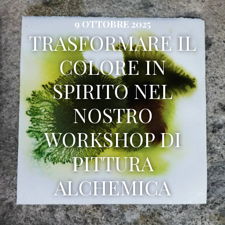
9 OTTOBRE 2025
TRASFORMARE IL
COLORE IN
SPIRITO NEL
NOSTRO
WORKSHOP DI
PITTURA
ALCHEMICA