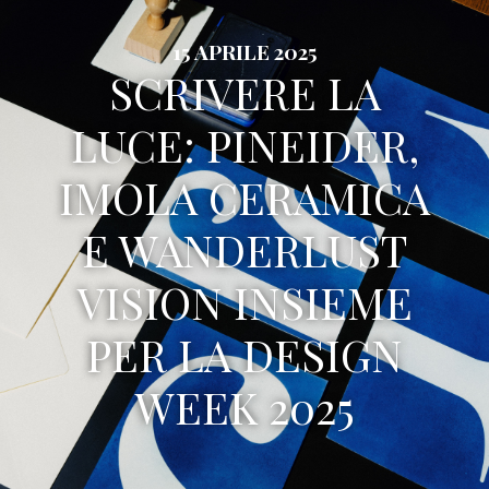
15 APRILE 2025
SCRIVERE LA
LUCE: PINEIDER,
IMOLA CERAMICA
E WANDERLUST
VISION INSIEME
PER LA DESIGN
WEEK 2025